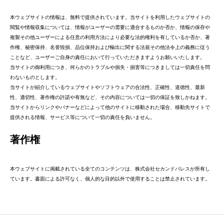
本ウェブサイトの情報は、無料で提供されています。当サイトを利用したウェブサイトの
閲覧や情報収集については、情報がユーザーの需要に適合するものか否か、情報の保存や
複製その他ユーザーによる任意の利用方法により必要な法的権利を有しているか否か、著
作権、秘密保持、名誉毀損、品位保持および輸出に関する法規その他法令上の義務に従う
ことなど、ユーザーご自身の責任において行っていただきますようお願いいたします。
当サイトの御利用につき、何らかのトラブルや損失・損害等につきましては一切責任を問
わないものとします。
当サイトが紹介しているウェブサイトやソフトウェアの合法性、正確性、道徳性、最新
性、適切性、著作権の許諾や有無など、その内容については一切の保証を致しかねます。
当サイトからリンクやバナーなどによって他のサイトに移動された場合、移動先サイトで
提供される情報、サービス等について一切の責任を負いません。
著作権
本ウェブサイトに掲載されている全てのコンテンツは、株式会社セカンドパレスが所有し
ています。書面による許可なく、個人的な目的以外で使用することは禁止されています。