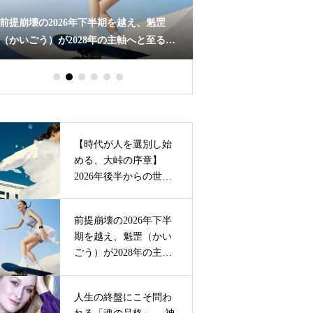
前提崩壊の2026年下半期を越え、魁罡
人生の終盤にこそ問わ
（かいごう）が2028年の主軸へと至る。
～神代時代へ向けた、
最強の宿命を【次代の土台】へと昇華さ
的生き方の再定義 ～
せるフェイルセーフ戦略とは
【時代が人を選別し始
める、大峠の序章】
2026年後半からの世界
シナリオを四柱推命か
ら読み解く。「大峠」
前提崩壊の2026年下半
を乗り越えるため経営
期を越え、魁罡（かい
者が今備えるべき軸と
ごう）が2028年の主軸
は
へと至る。最強の宿命
を【次代の土台】へと
人生の終盤にこそ問わ
昇華させるフェイルセ