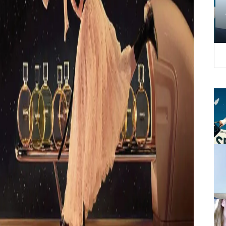
生きるか。霊主
【時代が人を選別し始める、大峠の序
、魂の役割に目
章】 2026年後半からの世界シナリオを四
「天干従化」が
柱推命から読み解く。「大峠」を乗り越
の配役とは【プ
えるため経営者が今備えるべき軸とは