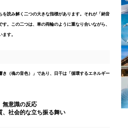
ちを読み解く二つの大きな指標があります。
それが
「納音
です。
この二つは、車の両輪のように重なり合いながら、
います。
響き（魂の音色）」であり、
日干
は「循環するエネルギー
台、無意識の反応
質、社会的な立ち振る舞い