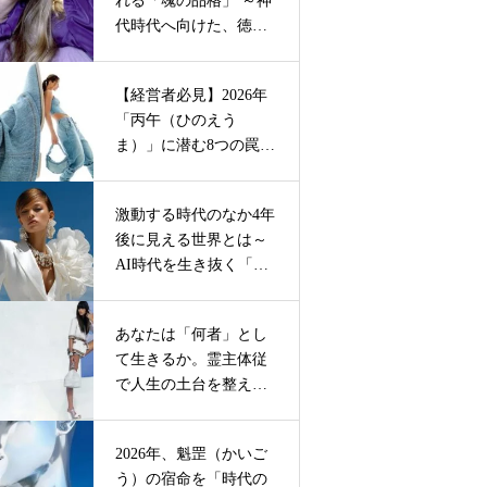
れる「魂の品格」 ～神
ーフ戦略とは
代時代へ向けた、徳の
積み方と神則的生き方
の再定義 ～
【経営者必見】2026年
「丙午（ひのえう
ま）」に潜む8つの罠。
大転換期を無傷で勝ち
抜くリスク管理術
激動する時代のなか4年
後に見える世界とは～
AI時代を生き抜く「霊
主体従」インテリジェ
ンス戦略と流れに乗る
あなたは「何者」とし
人のたった一つの選
て生きるか。霊主体従
択。【期間限定4月4日
で人生の土台を整え、
迄】開運アドバイス掲
魂の役割に目覚める！
載有り
四柱推命の奥義「天干
2026年、魁罡（かいご
従化」が解き明かす、
う）の宿命を「時代の
あなたの天の配役とは