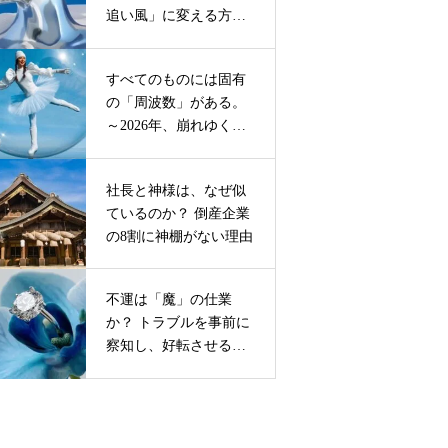
追い風」に変える方法
【プロが徹底解説】
— 幽冥界を支配する覇
者が激変期を勝ち抜く
すべてのものには固有
ための「生き方」とは
の「周波数」がある。
―
～2026年、崩れゆく者
と弥栄える者の決定的
な違い。弥栄える者が
社長と神様は、なぜ似
選ぶ「共鳴」の生き方
ているのか？ 倒産企業
～
の8割に神棚がない理由
不運は「魔」の仕業
か？ トラブルを事前に
察知し、好転させる浄
化のマネジメント ― 天
戦地冲日さえ味方にす
る、神則リスク管理論
―【新時代の神則経営