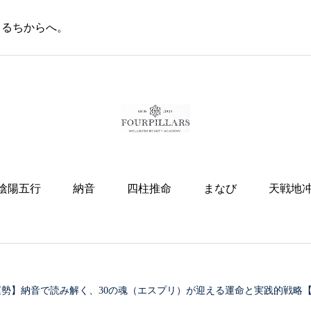
いきるちからへ。
陰陽五行
納音
四柱推命
まなび
天戦地
運勢】納音で読み解く、30の魂（エスプリ）が迎える運命と実践的戦略【202