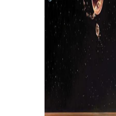
あなたは「何者」として
体従で人生の土台を整え
覚める！四柱推命の奥義
解き明かす、あなたの天
ロが徹底解説】