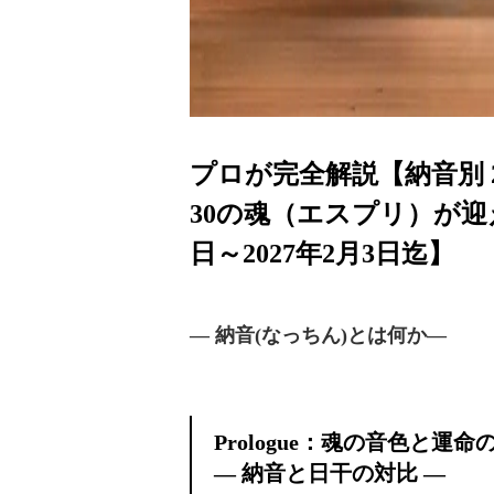
プロが完全解説【納音別 
30の魂（エスプリ）が迎え
日～2027年2月3日迄】
― 納音(なっちん)とは何か―
Prologue：魂の音色と運命
― 納音と日干の対比 ―