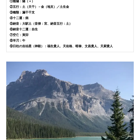
①陰陽：陽（＋）
②五行：土（天干）－金（地支）／土生金
③種類：漏干干支
④十二運：病
⑤納音：大駅土（音律：宮、納音五行：土）
⑥納音十二運：自生
⑦空亡：寅卯
⑧羊刃：午
⑨日柱の吉凶星（神殺）：福生貴人、天佑格、暗禄、文昌貴人、天厨貴人