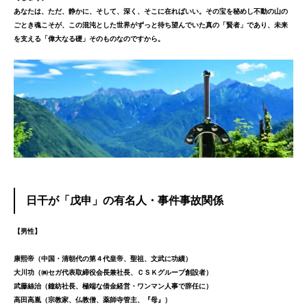
あなたは、ただ、静かに、そして、深く、そこに在ればいい。
その宝を秘めし不動の山の
ごとき魂こそが、この混沌とした世界がずっと待ち望んでいた真の「賢者」であり、未来
を支える「偉大なる礎」そのものなのですから。
日干が「戊申」の有名人・事件事故関係
【男性】
康熙帝（中国・清朝代の第４代皇帝、聖祖、文武に功績）
大川功（㈱セガ代表取締役会長兼社長、ＣＳＫグループ創設者）
武藤絲治（鐘紡社長、極端な借金経営・ワンマン人事で辞任に）
高田高胤（宗教家、仏教僧、薬師寺管主、『母』）