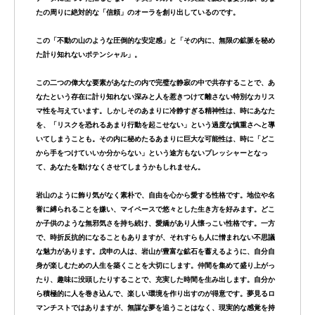
たの周りに絶対的な「信頼」のオーラを創り出しているのです。
この「不動の山のような圧倒的な安定感」と「その内に、無限の鉱脈を秘め
た計り知れないポテンシャル」。
この二つの偉大な要素があなたの内で完璧な静寂の中で共存することで、あ
なたという存在に
計り知れない深みと人を惹きつけて離さない特別なカリス
マ性
を与えています。
しかしそのあまりに冷静すぎる精神性は、時にあなた
を、
「リスクを恐れるあまり行動を起こせない」という過度な慎重さ
へと導
いてしまうことも。
その内に秘めたるあまりに巨大な可能性は、時に「どこ
から手をつけていいか分からない」という途方もないプレッシャーとなっ
て、あなたを動けなくさせてしまうかもしれません。
岩山のように飾り気がなく素朴で、自由を心から愛する性格です。地位や名
誉に縛られることを嫌い、マイペースで悠々とした生き方を好みます。どこ
か子供のような無邪気さを持ち続け、愛嬌があり人懐っこい性格です。一方
で、時折反抗的になることもありますが、それすらも人に憎まれない不思議
な魅力があります。
戊申の人は、岩山が豊富な鉱石を蓄えるように、自分自
身が楽しむための人生を築くことを大切にします。仲間を集めて盛り上がっ
たり、趣味に没頭したりすることで、充実した時間を生み出します。自分か
ら積極的に人を巻き込んで、楽しい環境を作り出すのが得意です。夢見るロ
マンチストではありますが、無謀な夢を追うことはなく、現実的な感覚を持