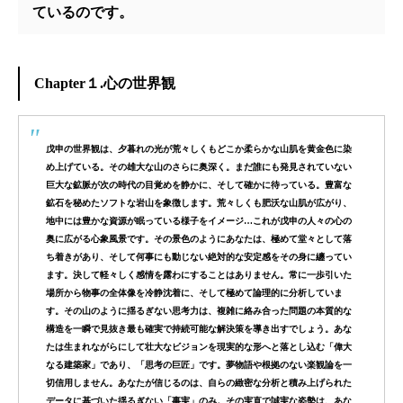
ているのです。
Chapter１.心の世界観
戊申の世界観
は、
夕暮れの光が荒々しくもどこか柔らかな山肌を黄金色に染
め上げている。その雄大な山のさらに奥深く。まだ誰にも発見されていない
巨大な鉱脈が次の時代の目覚めを静かに、そして確かに待っている。
豊富な
鉱石を秘めたソフトな岩山を象徴します。荒々しくも肥沃な山肌が広がり、
地中には豊かな資源が眠っている様子をイメージ…これが戊申の人々の心の
奥に広がる心象風景です。
その景色のようにあなたは、
極めて堂々として落
ち着きがあり、そして何事にも動じない絶対的な安定感
をその身に纏ってい
ます。
決して軽々しく感情を露わにすることはありません。常に一歩引いた
場所から物事の全体像を
冷静沈着に、そして極めて論理的に分析
していま
す。
その
山のように揺るぎない思考力
は、複雑に絡み合った問題の本質的な
構造を一瞬で見抜き最も確実で持続可能な解決策を導き出すでしょう。
あな
たは生まれながらにして壮大なビジョンを現実的な形へと落とし込む「偉大
なる建築家」であり、「思考の巨匠」です。
夢物語や根拠のない楽観論を一
切信用しません。あなたが信じるのは、自らの緻密な分析と積み上げられた
データに基づいた揺るぎない「事実」のみ。
その実直で誠実な姿勢は、あな