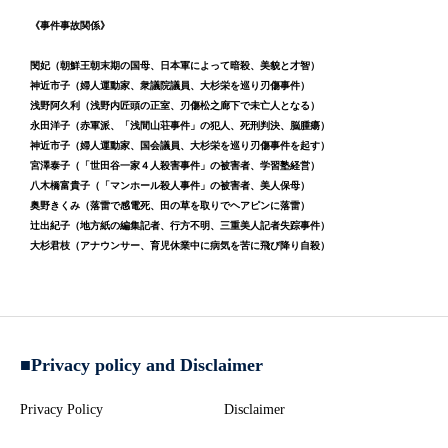
《事件事故関係》
閔妃（朝鮮王朝末期の国母、日本軍によって暗殺、美貌と才智）
神近市子（婦人運動家、衆議院議員、大杉栄を巡り刃傷事件）
浅野阿久利（浅野内匠頭の正室、刃傷松之廊下で未亡人となる）
永田洋子（赤軍派、「浅間山荘事件」の犯人、死刑判決、脳腫瘍）
神近市子（婦人運動家、国会議員、大杉栄を巡り刃傷事件を起す）
宮澤泰子（「世田谷一家４人殺害事件」の被害者、学習塾経営）
八木橋富貴子（「マンホール殺人事件」の被害者、美人保母）
奥野きくみ（落雷で感電死、田の草を取りでヘアピンに落雷）
辻出紀子（地方紙の編集記者、行方不明、三重美人記者失踪事件）
大杉君枝（アナウンサー、育児休業中に病気を苦に飛び降り自殺）
■Privacy policy and Disclaimer
Privacy Policy
Disclaimer