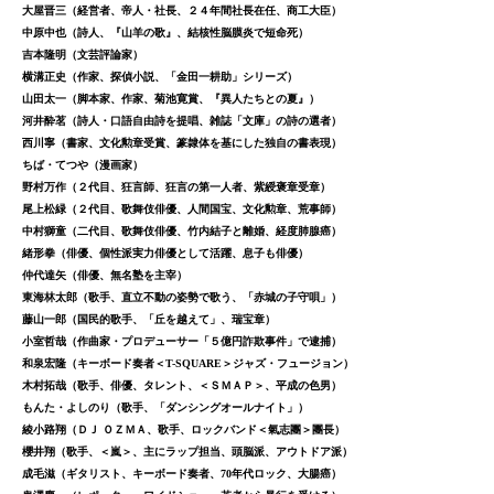
大屋晋三（経営者、帝人・社長、２４年間社長在任、商工大臣）
中原中也（詩人、『山羊の歌』、結核性脳膜炎で短命死）
吉本隆明（文芸評論家）
横溝正史（作家、探偵小説、「金田一耕助」シリーズ）
山田太一（脚本家、作家、菊池寛賞、『異人たちとの夏』）
河井酔茗（詩人・口語自由詩を提唱、雑誌「文庫」の詩の選者）
西川寧（書家、文化勲章受賞、篆隷体を基にした独自の書表現）
ちば・てつや（漫画家）
野村万作（２代目、狂言師、狂言の第一人者、紫綬褒章受章）
尾上松緑（２代目、歌舞伎俳優、人間国宝、文化勲章、荒事師）
中村獅童（二代目、歌舞伎俳優、竹内結子と離婚、経度肺腺癌）
緒形拳（俳優、個性派実力俳優として活躍、息子も俳優）
仲代達矢（俳優、無名塾を主宰）
東海林太郎（歌手、直立不動の姿勢で歌う、「赤城の子守唄」）
藤山一郎（国民的歌手、「丘を越えて」、瑞宝章）
小室哲哉（作曲家・プロデューサー「５億円詐欺事件」で逮捕）
和泉宏隆（キーボード奏者＜T-SQUARE＞ジャズ・フュージョン）
木村拓哉（歌手、俳優、タレント、＜ＳＭＡＰ＞、平成の色男）
もんた・よしのり（歌手、「ダンシングオールナイト」）
綾小路翔（ＤＪ ＯＺＭＡ、歌手、ロックバンド＜氣志團＞團長）
櫻井翔（歌手、＜嵐＞、主にラップ担当、頭脳派、アウトドア派）
成毛滋（ギタリスト、キーボード奏者、70年代ロック、大腸癌）