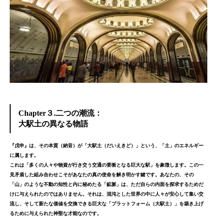
Chapter３.二つの潮流：
大駅土の異なる物語
『戊申』は、その本質（納音）が「大駅土（だいえきど）」という、「土」のエネルギー
に属します。
これは「多くの人々や物資が行き交う交通の要衝となる巨大な駅」を象徴します。
この一
見矛盾した組み合わせこそがあなたの真の使命を解き明かす鍵です。
あなたの、その
「山」のような不動の知性と内に秘めたる「鉱脈」は、ただ自らの内面を探求するためだ
けに与えられたのではありません。
それは、
混沌とした世界の中に人々が安心して集い交
流し、そして新たな価値を交換できる巨大な「プラットフォーム（大駅土）」を築き上げ
るため
に与えられた神聖な才能なのです。