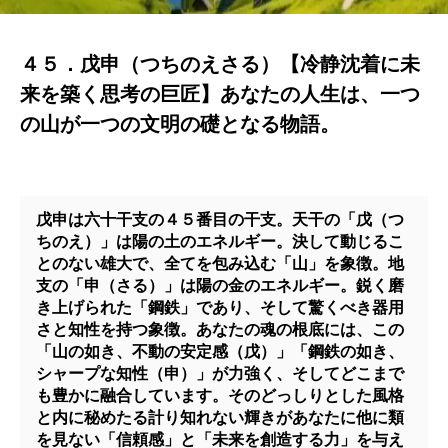
４５．戊申（つちのえさる）【冷静沈着に未
来を築く思考の巨匠】あなたの人生は、一つ
の山が一つの文明の礎となる物語。
戊申は六十干支の４５番目の干支。
天干の
「戊（つ
ちのえ）」
は陽の土のエネルギー。決して動じるこ
とのない雄大で、全てを包み込む
「山」
を象徴。地
支の
「申（さる）」
は陽の金のエネルギー。鋭く磨
き上げられた
「鋼鉄」であり、そして驚くべき器用
さと知性を持つ象徴。
あなたの魂の根底には、この
「山の如き、不動の安定感（戊）」
「鋼鉄の如き、
シャープな知性（申）」
が力強く、そしてどこまで
も豊かに融合しています。そのどっしりとした風格
と内に秘めたる計り知れない輝きがあなたに他に類
を見ない
「信頼感」
と
「未来を創造する力」を与え