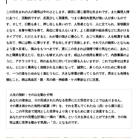
この日生まれの人の運気は中の上とします。諸芸に通じ器用な生まれです。また義理人情
にあつく、活動的ですが、反面少しく高慢気、つまり鼻柱向意気が強い人が多いもので
す。そして、口数も多く、押し出しも良いので、人気者となり、人に立てられ、首領親分
となり、名誉や権力を得て、高位に登る人もいます。よく政治家や組合長などに見かける
タイプです。ただともすると、わが運の強さに慢心して、おごり高振り、人を軽蔑する風
も出て、時には勢いに乗りすぎ、手を出しすぎて失敗します。それで人の物笑いとならぬ
よう堂々反省し、慎みをもつべきです。更にこの生まれは強情で移り気なために、あれこ
れと職業を変えたり、住まいを移す人がいます。或は人の信用を裏切って、内股膏薬のよ
うに、アチラコチラと、利のある方に付いてかけ廻る人もいますが、これでは幸せは来ま
せん。
とにかく裏表なく信頼される人物となって、誠実に、多くの人々のために骨を折
り、一つの道をたゆみなく進むうちに、大きな幸運が廻ってくるのです。男女とも色情を
慎むこと。病は高血圧・眼・耳の病・神経痛・ケガ事故などに注意。
人生の指針：その山を動かす時
あなたの使命は、その完成された内なる世界にただ安住することではありません。
その磨き抜かれた知性の鉱脈（申）
を、それを育んでくれた
山（戊）
から掘り起こ
し、
この不完全で混沌とした世界をより良くするために使う
と決意すること。
あなたがその完璧な計画に一滴の
「勇気」という火を加えることができた時、その知
性は真に世界を動かす気高い「力」となるのです。