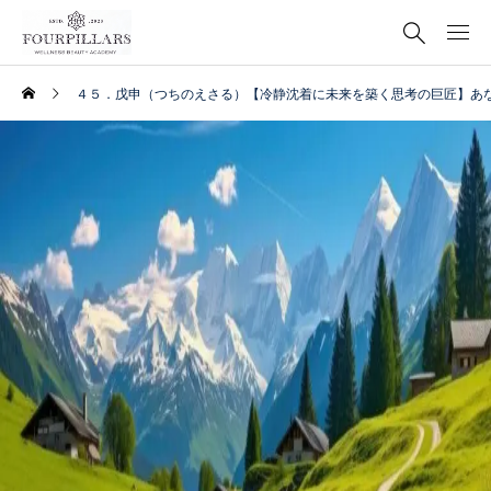
４５．戊申（つちのえさる）【冷静沈着に未来を築く思考の巨匠】あ