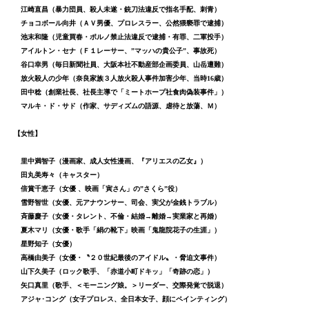
江崎直昌（暴力団員、殺人未遂・銃刀法違反で指名手配、刺青）
チョコボール向井（ＡＶ男優、プロレスラー、公然猥褻罪で逮捕）
池末和隆（児童買春・ポルノ禁止法違反で逮捕・有罪、二軍投手）
アイルトン・セナ（Ｆ１レーサー、”マッハの貴公子”、事故死）
谷口幸男（毎日新聞社員、大阪本社不動産部企画委員、山岳遭難）
放火殺人の少年（奈良家族３人放火殺人事件加害少年、当時16歳）
田中稔（創業社長、社長主導で「ミートホープ社食肉偽装事件」）
マルキ・ド・サド（作家、サディズムの語源、虐待と放蕩、Ｍ）
【女性】
里中満智子（漫画家、成人女性漫画、『アリエスの乙女』）
田丸美寿々（キャスター）
倍賞千恵子（女優 、映画「寅さん」の”さくら”役）
雪野智世（女優、元アナウンサー、司会、実父が金銭トラブル）
斉藤慶子（女優・タレント、不倫・結婚→離婚→実業家と再婚）
夏木マリ（女優・歌手「絹の靴下」映画「鬼龍院花子の生涯」）
星野知子（女優）
高橋由美子（女優・〝２０世紀最後のアイドル〟・脅迫文事件）
山下久美子（ロック歌手、「赤道小町ドキッ」「奇跡の恋」）
矢口真里（歌手、＜モーニング娘。＞リーダー、交際発覚で脱退）
アジャ･コング（女子プロレス、全日本女子、顔にペインティング）