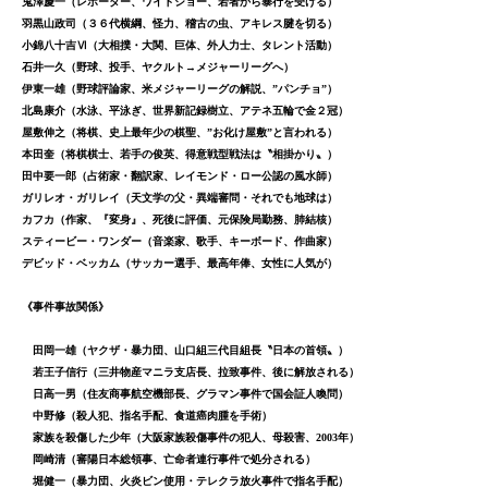
鬼澤慶一（レポーター、ワイドショー、若者から暴行を受ける）
羽黒山政司（３６代横綱、怪力、稽古の虫、アキレス腱を切る）
小錦八十吉Ⅵ（大相撲・大関、巨体、外人力士、タレント活動）
石井一久（野球、投手、ヤクルト→メジャーリーグへ）
伊東一雄（野球評論家、米メジャーリーグの解説、”パンチョ”）
北島康介（水泳、平泳ぎ、世界新記録樹立、アテネ五輪で金２冠）
屋敷伸之（将棋、史上最年少の棋聖、”お化け屋敷”と言われる）
本田奎（将棋棋士、若手の俊英、得意戦型戦法は〝相掛かり〟）
田中要一郎（占術家・翻訳家、レイモンド・ロー公認の風水師）
ガリレオ・ガリレイ（天文学の父・異端審問・それでも地球は）
カフカ（作家、『変身』、死後に評価、元保険局勤務、肺結核）
スティービー・ワンダー（音楽家、歌手、キーボード、作曲家）
デビッド・ベッカム（サッカー選手、最高年俸、女性に人気が）
《事件事故関係》
田岡一雄（ヤクザ・暴力団、山口組三代目組長〝日本の首領〟）
若王子信行（三井物産マニラ支店長、拉致事件、後に解放される）
日高一男（住友商事航空機部長、グラマン事件で国会証人喚問）
中野修（殺人犯、指名手配、食道癌肉腫を手術）
家族を殺傷した少年（大阪家族殺傷事件の犯人、母殺害、2003年）
岡崎清（審陽日本総領事、亡命者連行事件で処分される）
堀健一（暴力団、火炎ビン使用・テレクラ放火事件で指名手配）