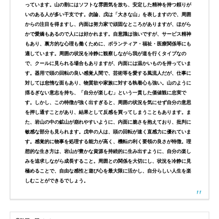
っています。
山の割にはソフトな雰囲気を放ち、安定した精神を持つ頼りが
いのある人が多い干支です。勿論、戊は「大きな山」を表しますので、周囲
からの注目を得ますし、内面は努力家で頑固なところがありますが、ほがら
かで愛嬌もあるので人には好かれます。自意識は強いですが、サービス精神
もあり、裏方的な心理も働くために、ボランティア・福祉・医療関係等にも
適しています。周囲の状況を冷静に観察しながら我が道を行くタイプなの
で、クールに見られる場合もありますが、内面には温かいものを持っていま
す。器用で頭の回転の良い感覚人間で、芸術等を愛する風流人だが、仕事に
対しては怠惰な面もあり、物質欲や家族に対する執着心も強い。
山のように
揺るぎない意志を持ち、「自分が楽しむ」という一貫した価値観に忠実で
す。しかし、この特徴が強く出すぎると、周囲の状況を気にせず自分の意思
を押し通すことがあり、結果として反感を買ってしまうこともあります。ま
た、岩山の中の鉱山が崩れやすいように、内面に脆さを抱えており、批判に
敏感な部分も見られます。
戊申の人は、頭の回転が速く直感力に優れていま
す。感覚的に物事を処理する能力が高く、機転の利く要領の良さが特徴。
理
想的な生き方は、岩山が豊かな資源を持続的に生み出すように、自分の楽し
みを追求しながら成長すること。周囲との関係を大切にし、状況を冷静に見
極めることで、自由な感性と遊び心を最大限に活かし、自分らしい人生を楽
しむことができるでしょう。