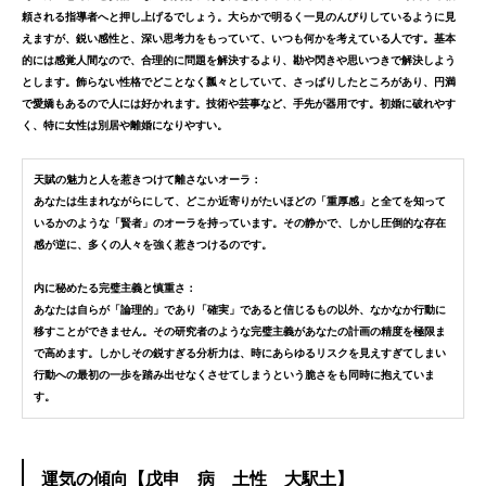
頼される指導者
へと押し上げるでしょう。
大らかで明るく一見のんびりしているように見
えますが、鋭い感性と、深い思考力をもっていて、いつも何かを考えている人です。基本
的には感覚人間なので、合理的に問題を解決するより、勘や閃きや思いつきで解決しよう
とします。飾らない性格でどことなく瓢々としていて、さっぱりしたところがあり、円満
で愛嬌もあるので人には好かれます。技術や芸事など、手先が器用です。初婚に破れやす
く、特に女性は別居や離婚になりやすい。
天賦の魅力と人を惹きつけて離さないオーラ：
あなたは生まれながらにして、
どこか近寄りがたいほどの「重厚感」と全てを知って
いるかのような「賢者」のオーラ
を持っています。その静かで、しかし圧倒的な存在
感が逆に、多くの人々を強く惹きつけるのです。
内に秘めたる完璧主義と慎重さ：
あなたは自らが「論理的」であり「確実」であると信じるもの以外、なかなか行動に
移すことができません。その
研究者のような完璧主義
があなたの計画の精度を極限ま
で高めます。しかしその鋭すぎる分析力は、時に
あらゆるリスクを見えすぎてしまい
行動への最初の一歩を踏み出せなくさせてしまうという脆さをも同時に抱えていま
す。
運気の傾向【戊申 病 土性 大駅土】