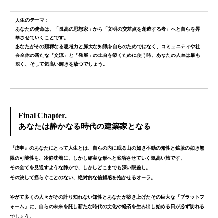
人生のテーマ：
あなたの使命は、
「孤高の思想家」から「文明の交差点を創造する者」へ
と自らを昇
華させていくことです。
あなたがその類稀なる思考力と膨大な知識を自らのためではなく、
コミュニティや社
会全体の新たな「交流」と「発展」の土台を築くため
に使う時、
あなたの人生は最も
深く、そして気高い輝きを放つでしょう。
Final Chapter.
あなたは静かなる時代の建築家となる
『戊申』のあなたにとって人生とは、自らの内に眠る山の如き不動の知性と鉱脈の如き無
限の可能性を、冷静沈着に、しかし確実な形へと変容させていく気高い旅です。
その全てを見通すような静かで、しかしどこまでも深い眼差し。
その決して揺らぐことのない、絶対的な信頼感を抱かせるオーラ。
やがて多くの人々がその計り知れない知性とあなたが築き上げたその巨大な「プラットフ
ォーム」に、自らの未来を託し新たな時代の文化や経済を生み出し始める日が必ず訪れる
でしょう。