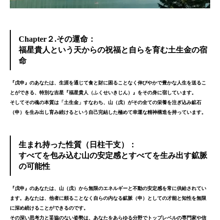
Chapter２.その運命：
福星貴人という天からの祝福と自らを育む土生金の宿
命
『戊申』のあなたは、生涯を通じて食と財に困ることなく伸びやかで豊かな人生を送るこ
とができる、特別な吉星『福星貴人（ふくせいきじん）』をその身に宿しています。
そしてその魂の本質は「土生金」すなわち、
山（戊）がその全ての栄養を注ぎ込み鉱石
（申）を生み出し育み続ける
という自己完結した極めて幸運な精神構造を持っています。
生まれ持った性質（日柱干支）：
すべてを包み込む山の安定感とすべてを生み出す鉱脈
の可能性
『戊申』のあなたは、山（戊）
から無限のエネルギーと不動の安定感を常に供給されてい
ます。あなたは、他者に頼ることなく自らの内なる
鉱脈（申）としての才能と知性を無限
に深め続けることができるのです。
その深い思考力と妥協のない姿勢は、あなたをあらゆる分野で
トップレベルの専門家や信